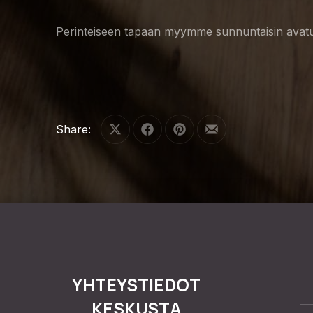
Perinteiseen tapaan myymme sunnuntaisin avatut vii
Share:
Share on X
Share on Facebook
Share on Pinterest
Share by Email
YHTEYSTIEDOT
KESKUSTA