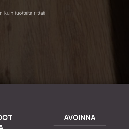
kuin tuotteita riittää.
DOT
AVOINNA
A