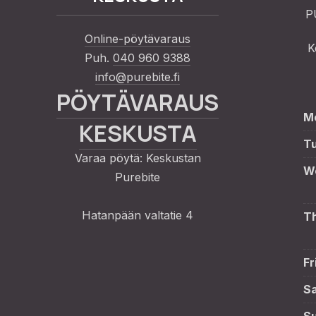
P
Online-pöytävaraus
K
Puh.
040 960 9388
PREVIOUS
info@purebite.fi
PÖYTÄVARAUS
M
KESKUSTA
T
Varaa pöytä: Keskustan
W
Purebite
Hatanpään valtatie 4
T
Fr
S