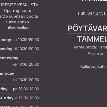
UREBITE KESKUSTA
Opening hours
Puh.
044 2491 
eittiö suljetaan puolta
tuntia ennen
PÖYTÄVA
sulkemisaikaa.
TAMME
onday
ma 10:30-20:00
Varaa pöytä: Tam
uesday
ti 10:30-20:00
Purebite
ednesday
ke 10:30-20:00
Kullervonkatu 
hursday
to 10:30-20:00
iday
pe 10:30-21:00
aturday
la 12:00-21:00